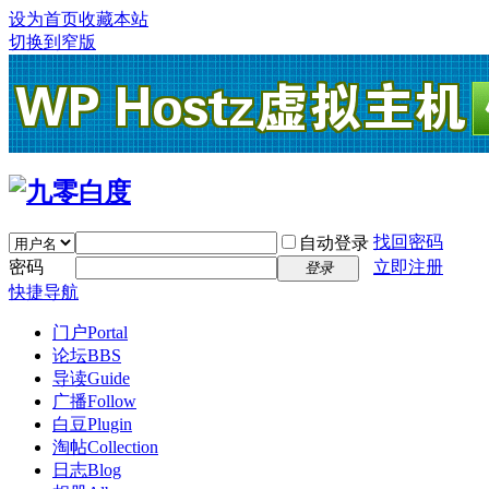
设为首页
收藏本站
切换到窄版
找回密码
自动登录
密码
立即注册
登录
快捷导航
门户
Portal
论坛
BBS
导读
Guide
广播
Follow
白豆
Plugin
淘帖
Collection
日志
Blog