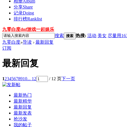
相册
Album
分享
Share
记录
Doing
排行榜
Ranklist
九零白度dnf游戏一起娱乐
搜索
热搜:
活动
美女
尽量用16
搜索
九零白度
»
导读
›
最新回复
订阅
最新回复
1
2
3
4
5
6
7
8
9
10
... 12
/ 12 页
下一页
最新热门
最新精华
最新回复
最新发表
抢沙发
我的帖子