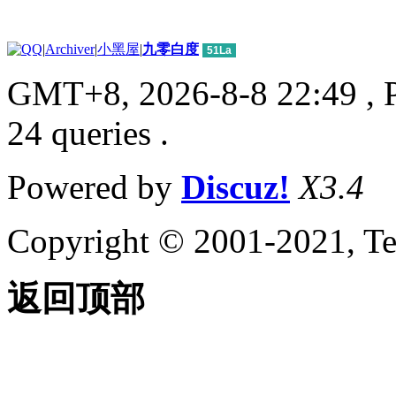
|
Archiver
|
小黑屋
|
九零白度
51La
GMT+8, 2026-8-8 22:49
, 
24 queries .
Powered by
Discuz!
X3.4
Copyright © 2001-2021, Te
返回顶部