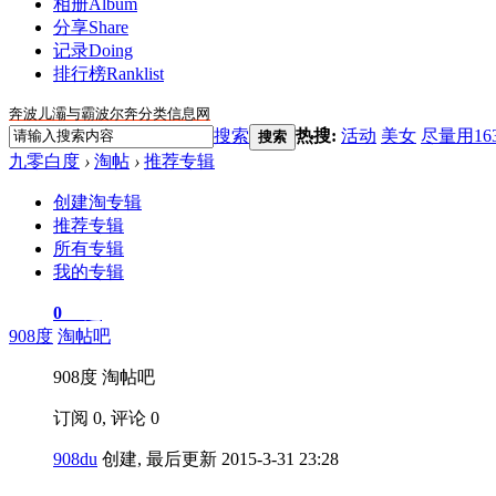
相册
Album
分享
Share
记录
Doing
排行榜
Ranklist
奔波儿灞与霸波尔奔分类信息网
搜索
热搜:
活动
美女
尽量用16
搜索
九零白度
›
淘帖
›
推荐专辑
创建淘专辑
推荐专辑
所有专辑
我的专辑
0
主题
908度
淘帖吧
908度 淘帖吧
订阅 0, 评论 0
908du
创建, 最后更新 2015-3-31 23:28