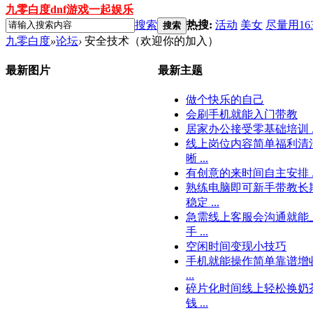
九零白度dnf游戏一起娱乐
搜索
热搜:
活动
美女
尽量用16
搜索
九零白度
»
论坛
›
安全技术（欢迎你的加入）
最新图片
最新主题
做个快乐的自己
会刷手机就能入门带教
居家办公接受零基础培训 ..
线上岗位内容简单福利清
晰 ...
有创意的来时间自主安排 ..
熟练电脑即可新手带教长
稳定 ...
急需线上客服会沟通就能
手 ...
空闲时间变现小技巧
手机就能操作简单靠谱增
...
碎片化时间线上轻松换奶
钱 ...