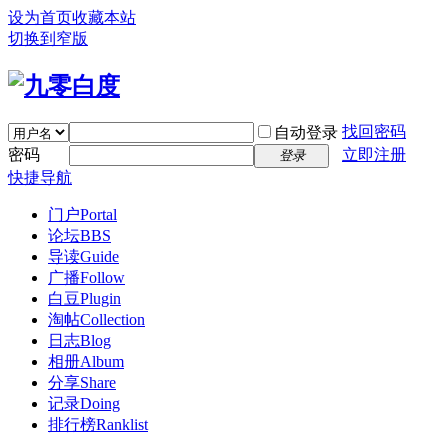
设为首页
收藏本站
切换到窄版
找回密码
自动登录
密码
立即注册
登录
快捷导航
门户
Portal
论坛
BBS
导读
Guide
广播
Follow
白豆
Plugin
淘帖
Collection
日志
Blog
相册
Album
分享
Share
记录
Doing
排行榜
Ranklist