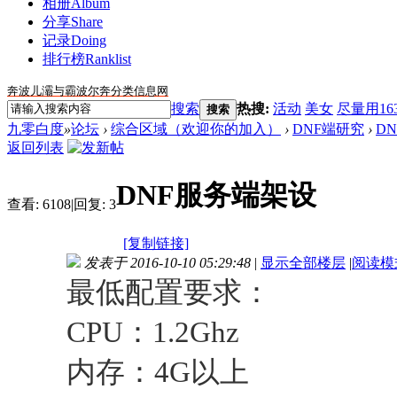
相册
Album
分享
Share
记录
Doing
排行榜
Ranklist
奔波儿灞与霸波尔奔分类信息网
搜索
热搜:
活动
美女
尽量用16
搜索
九零白度
»
论坛
›
综合区域（欢迎你的加入）
›
DNF端研究
›
D
返回列表
DNF服务端架设
查看:
6108
|
回复:
3
[复制链接]
发表于 2016-10-10 05:29:48
|
显示全部楼层
|
阅读模
最低配置要求：
CPU：1.2Ghz
内存：4G以上