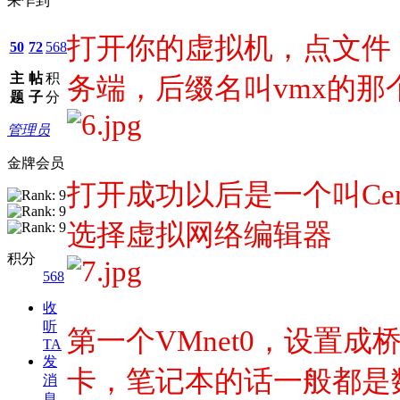
来乍到
打开你的虚拟机，点文件
50
72
568
主
帖
积
务端，后缀名叫vmx的那
题
子
分
管理员
金牌会员
打开成功以后是一个叫Cent
选择虚拟网络编辑器
积分
568
收
听
第一个VMnet0，设置
TA
发
卡，笔记本的话一般都是
消
息