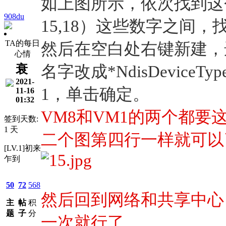
如上图所示，依次找到这
908du
15,18）这些数字之间，
TA的每日
然后在空白处右键新建，选
心情
衰
名字改成*NdisDevic
2021-
1，单击确定。
11-16
01:32
VM8和VM1的两个都
签到天数:
1 天
二个图第四行一样就可以
[LV.1]初来
乍到
50
72
568
然后回到网络和共享中心
主
帖
积
题
子
分
一次就行了