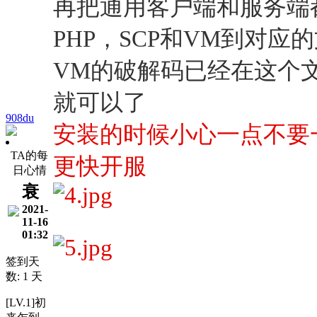
再把通用客户端和服务端
PHP，SCP和VM到对应
VM的破解码已经在这个
就可以了
908du
安装的时候小心一点不要
TA的每
更快开服
日心情
衰
2021-
11-16
01:32
签到天
数: 1 天
[LV.1]初