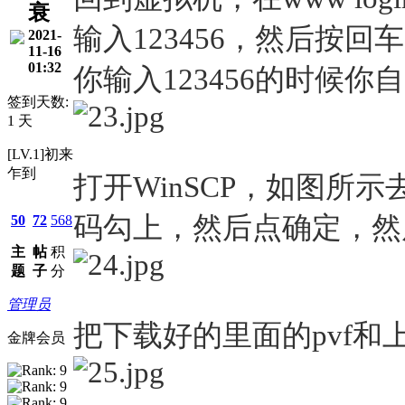
衰
输入123456，然后按回车
2021-
11-16
01:32
你输入123456的时候
签到天数:
1 天
[LV.1]初来
乍到
打开WinSCP，如图所
码勾上，然后点确定，然
50
72
568
主
帖
积
题
子
分
管理员
把下载好的里面的pvf和
金牌会员