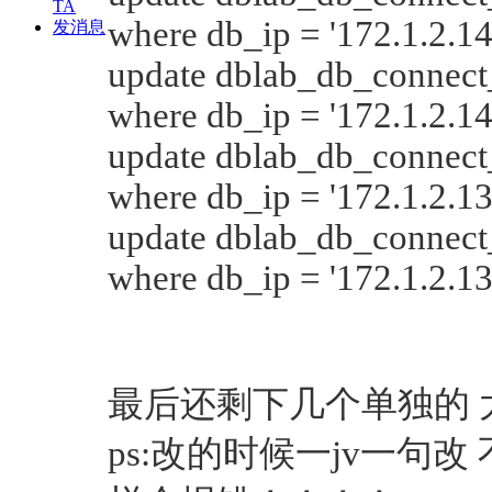
TA
where db_ip = '172.1.2.14
发消息
update dblab_db_connect_
where db_ip = '172.1.2.14
update dblab_db_connect_
where db_ip = '172.1.2.13
update dblab_db_connect_
where db_ip = '172.1.2.13
最后还剩下几个单独的
ps:改的时候一jv
一句改