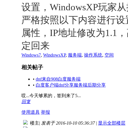
设置，WindowsXP玩
严格按照以下内容进行设
属性，IP地址修改为1.1
定回来
Windows7
,
WindowsXP
,
服务端
,
操作系统
,
空间
相关帖子
•
dnf来自908白度服务端
•
白度客户端dnf分享服务端后期分享
哎...今天够累的，签到来了5...
回复
使用道具
举报
楼主
|
发表于 2016-10-10 05:36:37
|
显示全部楼层