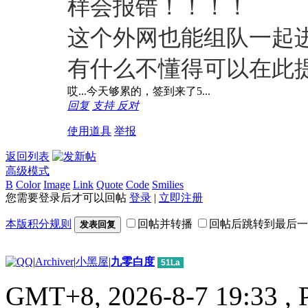
样会报错！！！！
这个外网也能组队一起
有什么不懂得可以在此
哎...今天够累的，签到来了5...
回复
支持
反对
使用道具
举报
返回列表
高级模式
B
Color
Image
Link
Quote
Code
Smilies
您需要登录后才可以回帖
登录
|
立即注册
本版积分规则
回帖并转播
回帖后跳转到最后一
发表回复
|
Archiver
|
小黑屋
|
九零白度
51La
GMT+8, 2026-8-7 19:33
, 