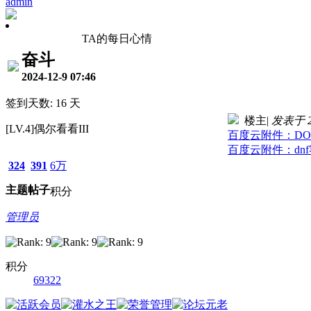
admin
TA的每日心情
奋斗
2024-12-9 07:46
签到天数: 16 天
楼主
|
发表于 20
[LV.4]偶尔看看III
百度云附件：DOF -
百度云附件：dnf客户
324
391
6万
主题
帖子
积分
管理员
积分
69322