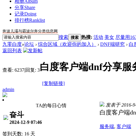
相册
Album
分享
Share
记录
Doing
排行榜
Ranklist
奔波儿灞与霸波尔奔分类信息网
搜索
热搜:
活动
美女
尽量用16
搜索
九零白度
»
论坛
›
综合区域（欢迎你的加入）
›
DNF端研究
›
白
返回列表
白度客户端dnf分享
查看:
6237
|
回复:
3
[复制链接]
admin
发表于 2016-9-5
TA的每日心情
白度客户端d
奋斗
2024-12-9 07:46
服务端
,
客户端
签到天数: 16 天