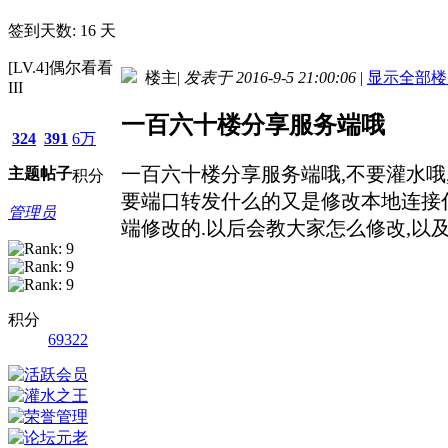
签到天数: 16 天
[LV.4]偶尔看看
楼主
|
发表于 2016-9-5 21:00:06
|
显示全部楼
III
一百六十楼分享服务端哦
324
391
6万
一百六十楼分享服务端哦,不要灌水哦
主题
帖子
积分
要端口转发什么的又是修改本地连接什
管理员
端修改的.以后会教大家怎么修改,以
积分
69322