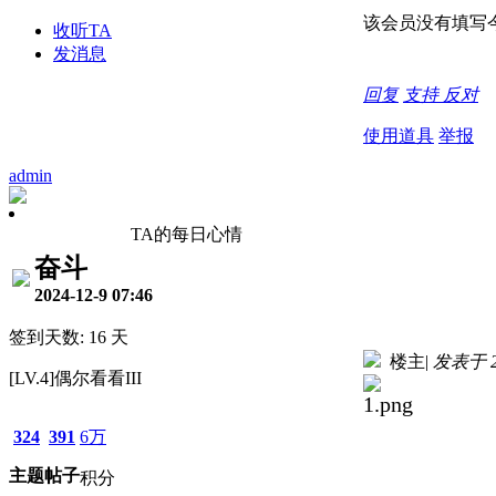
该会员没有填写
收听TA
发消息
回复
支持
反对
使用道具
举报
admin
TA的每日心情
奋斗
2024-12-9 07:46
签到天数: 16 天
楼主
|
发表于 20
[LV.4]偶尔看看III
324
391
6万
主题
帖子
积分