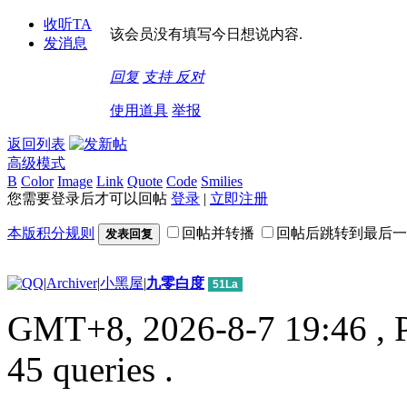
收听TA
该会员没有填写今日想说内容.
发消息
回复
支持
反对
使用道具
举报
返回列表
高级模式
B
Color
Image
Link
Quote
Code
Smilies
您需要登录后才可以回帖
登录
|
立即注册
本版积分规则
回帖并转播
回帖后跳转到最后一
发表回复
|
Archiver
|
小黑屋
|
九零白度
51La
GMT+8, 2026-8-7 19:46
, 
45 queries .