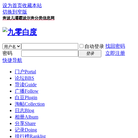
设为首页
收藏本站
切换到窄版
奔波儿灞霸波尔奔分类信息网
找回密码
自动登录
密码
立即注册
登录
快捷导航
门户
Portal
论坛
BBS
导读
Guide
广播
Follow
白豆
Plugin
淘帖
Collection
日志
Blog
相册
Album
分享
Share
记录
Doing
排行榜
Ranklist