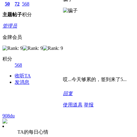
50
72
568
主题
帖子
积分
管理员
金牌会员
积分
568
收听TA
哎...今天够累的，签到来了5...
发消息
回复
使用道具
举报
908du
TA的每日心情