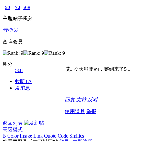
50
72
568
主题
帖子
积分
管理员
金牌会员
积分
哎...今天够累的，签到来了5...
568
收听TA
发消息
回复
支持
反对
使用道具
举报
返回列表
高级模式
B
Color
Image
Link
Quote
Code
Smilies