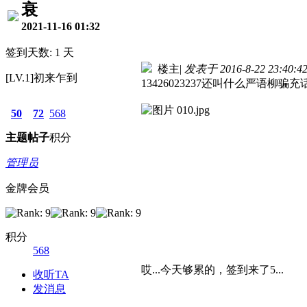
衰
2021-11-16 01:32
签到天数: 1 天
楼主
|
发表于 2016-8-22 23:40:4
[LV.1]初来乍到
13426023237还叫什么严语柳骗
50
72
568
主题
帖子
积分
管理员
金牌会员
积分
568
哎...今天够累的，签到来了5...
收听TA
发消息