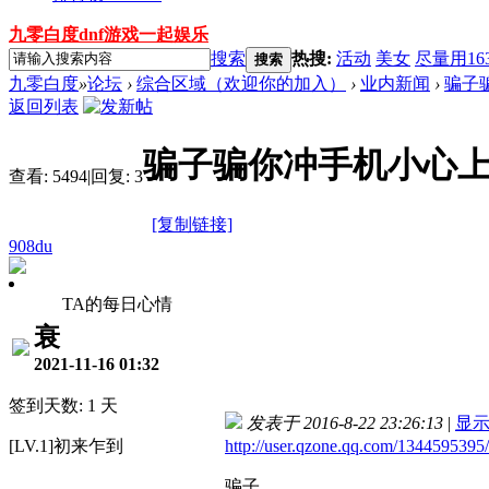
九零白度dnf游戏一起娱乐
搜索
热搜:
活动
美女
尽量用16
搜索
九零白度
»
论坛
›
综合区域（欢迎你的加入）
›
业内新闻
›
骗子骗
返回列表
骗子骗你冲手机小心上当13
查看:
5494
|
回复:
3
[复制链接]
908du
TA的每日心情
衰
2021-11-16 01:32
签到天数: 1 天
发表于 2016-8-22 23:26:13
|
显
[LV.1]初来乍到
http://user.qzone.qq.com/1344595395/
骗子