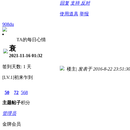
回复
支持
反对
使用道具
举报
908du
TA的每日心情
衰
2021-11-16 01:32
签到天数: 1 天
楼主
|
发表于 2016-8-22 23:51:3
[LV.1]初来乍到
50
72
568
主题
帖子
积分
管理员
金牌会员