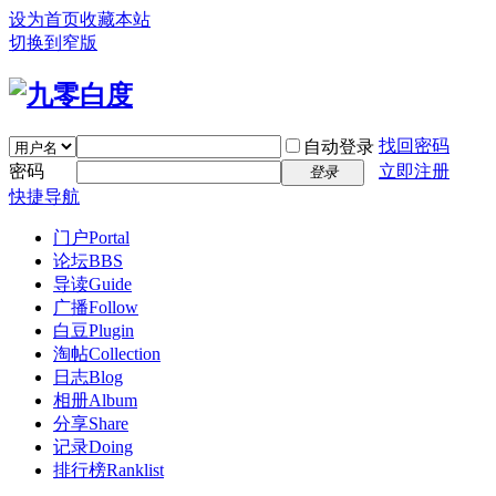
设为首页
收藏本站
切换到窄版
找回密码
自动登录
密码
立即注册
登录
快捷导航
门户
Portal
论坛
BBS
导读
Guide
广播
Follow
白豆
Plugin
淘帖
Collection
日志
Blog
相册
Album
分享
Share
记录
Doing
排行榜
Ranklist